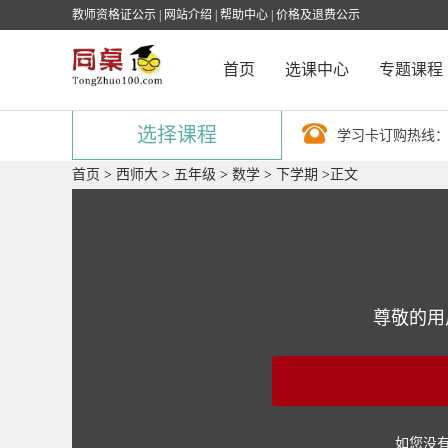
教师资格证公示
|
网站介绍
|
帮助中心
|
价格及退费公示
首页
选课中心
专题课程
选择课程
学习卡订购热线
首页
>
西师大
>
五年级
>
数学
>
下学期
>
正文
尊敬的用
如您没