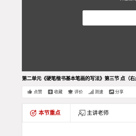
第二单元《硬笔楷书基本笔画的写法》第三节 点（右点
点赞
收藏
评价
测速
分享
本节重点
主讲老师