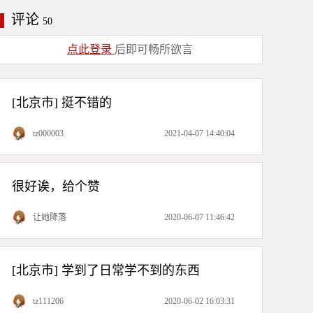
第二单元《硬笔楷书基本笔画的写
评论
50
法》第一节 横（长横 短横 左尖
横）与竖（悬针竖 垂露竖 短斜竖）
点此登录
后即可畅所欲言
硬笔书法讲座第五讲《59个偏旁部
首的讲解（三）》
[北京市] 挺不错的
硬笔书法讲座第四讲《59个偏旁部
tz000003
2021-04-07 14:40:04
首的讲解（二）》
硬笔书法讲座第三讲《59个偏旁部
很好诶，给个赞
首的讲解（一）》
让她降落
2020-06-07 11:46:42
[北京市] 学到了日常学不到的东西
tz111206
2020-06-02 16:03:31