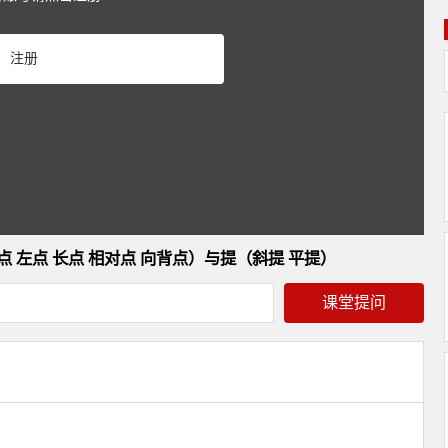
Play
注册
Video
 左点 长点 相对点 向背点）与提（斜提 平提）
课堂提问