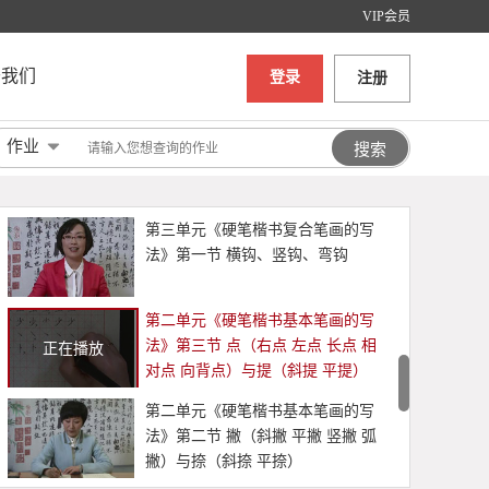
VIP会员
第三单元《硬笔楷书复合笔画的写
法》第三节 横折、竖折
于我们
登录
注册
第三单元《硬笔楷书复合笔画的写
作业
法》第二节 斜钩、卧钩
第三单元《硬笔楷书复合笔画的写
法》第一节 横钩、竖钩、弯钩
第二单元《硬笔楷书基本笔画的写
法》第三节 点（右点 左点 长点 相
正在播放
对点 向背点）与提（斜提 平提）
第二单元《硬笔楷书基本笔画的写
法》第二节 撇（斜撇 平撇 竖撇 弧
撇）与捺（斜捺 平捺）