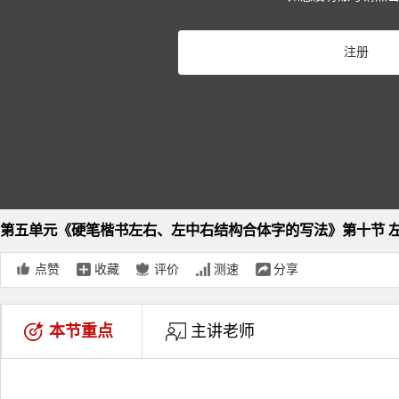
Pla
注册
Vid
第五单元《硬笔楷书左右、左中右结构合体字的写法》第十节 左
点赞
收藏
评价
测速
分享
本节重点
主讲老师