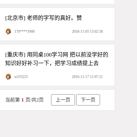
习》第五课 合体字临摹（2）
[北京市] 老师的字写的真好。赞
第十九单元《赵孟頫<三门记>临
习》第四课 合体字临摹（1）
170****1900
2018-11-05 15:02:58
第十五单元《名作赏试》第四课 对
联
[重庆市] 用同桌100学习网 把以前没学好的
知识好好补习一下，把学习成绩提上去
第十五单元《名作赏试》第三课 斗
方、团扇
tz335225
2016-11-17 11:07:21
当前第
1
页/共
2
页
上一页
下一页