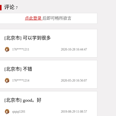
第五单元《欧楷左右、左中右结构
与提手旁
评论
7
合体字的书写（一）》第十课 欠字
旁、戈字旁
点此登录
后即可畅所欲言
第五单元《欧楷左右、左中右结构
合体字的书写（一）》第九课 立刀
旁、右耳旁
[北京市] 可以学到很多
第五单元《欧楷左右、左中右结构
176****1211
2020-10-28 16:44:47
合体字的书写（一）》第十二课 斤
字旁 、力字旁
第五单元《欧楷左右、左中右结构
[北京市] 不错
合体字的书写（一）》第十一课 佳
字旁、页字旁
176****1214
2020-05-20 16:56:07
第十九单元《赵孟頫<三门记>临
习》第六课 章句临摹
[北京市] good。好
第十九单元《赵孟頫<三门记>临
qiqiqi1201
2019-08-29 11:08:57