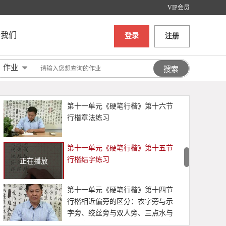
户字旁、走之旁、大口框
VIP会员
第十一单元《硬笔行楷》第十二节
行楷常用偏旁举例（8）：单耳旁、
于我们
登录
注册
双耳旁、立刀旁、三撇旁、反文
旁、欠字旁
第十一单元《硬笔行楷》第十一节
作业
行楷常用偏旁举例（7）：车字旁、
石字旁、方字旁、口字旁、日字
旁、月字旁
第十一单元《硬笔行楷》第十六节
行楷章法练习
第十一单元《硬笔行楷》第十五节
行楷结字练习
正在播放
第十一单元《硬笔行楷》第十四节
行楷相近偏旁的区分：衣字旁与示
字旁、绞丝旁与双人旁、三点水与
言字旁、草字头与前字头、木字旁