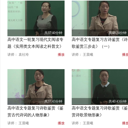
共37:40分钟
共48:24分钟
高中语文一轮复习现代文阅读专
高中语文专题复习古诗鉴赏《诗
题《实用类文本阅读之科普文》
歌鉴赏三步走》（一）
（二）
讲师： 袁社玲
播放
讲师： 王晨曦
播
共37:43分钟
共40:43分钟
高中语文专题复习诗歌鉴赏《鉴
高中语文专题复习诗歌鉴赏《鉴
赏古代诗词的人物形象》
赏诗歌景物形象》
讲师： 王晨曦
播放
讲师： 王晨曦
播