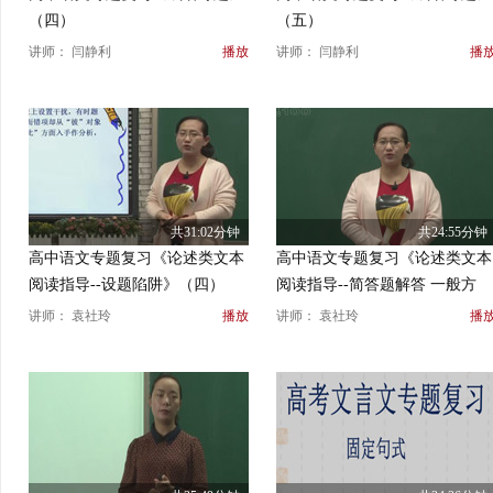
（四）
（五）
讲师： 闫静利
播放
讲师： 闫静利
播
共31:02分钟
共24:55分钟
高中语文专题复习《论述类文本
高中语文专题复习《论述类文本
阅读指导--设题陷阱》（四）
阅读指导--简答题解答 一般方
法》（五）
讲师： 袁社玲
播放
讲师： 袁社玲
播