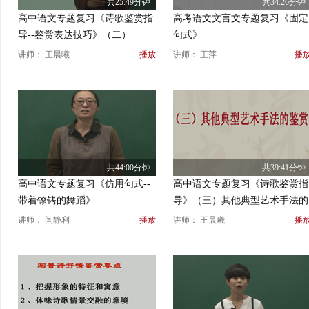
共25:49分钟
共34:26分钟
高中语文专题复习《诗歌鉴赏指
高考语文文言文专题复习《固定
导--鉴赏表达技巧》（二）
句式》
讲师： 王晨曦
播放
讲师： 王萍
播
共44:00分钟
共39:41分钟
高中语文专题复习《仿用句式--
高中语文专题复习《诗歌鉴赏指
带着镣铐的舞蹈》
导》（三）其他典型艺术手法的
鉴赏
讲师： 闫静利
播放
讲师： 王晨曦
播