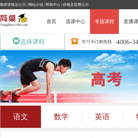
教师资格证公示
|
网站介绍
|
帮助中心
|
价格及退费公示
首页
选课中心
专题课程
直播
4006-3
选择课程
学习卡订购热线：
语文
数学
英语