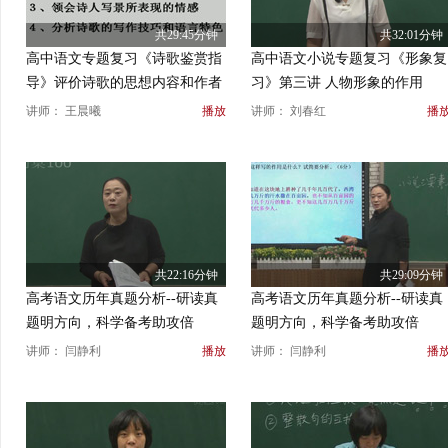
共29:45分钟
共32:01分钟
高中语文专题复习《诗歌鉴赏指
高中语文小说专题复习《形象复
导》评价诗歌的思想内容和作者
习》第三讲 人物形象的作用
的观点态度（二）写景抒情鉴赏
讲师： 王晨曦
播放
讲师： 刘春红
播
要点
共22:16分钟
共29:09分钟
高考语文历年真题分析--研读真
高考语文历年真题分析--研读真
题明方向，科学备考助攻倍
题明方向，科学备考助攻倍
（一）现代阅读版块（1）
（二）现代阅读版块（2）
讲师： 闫静利
播放
讲师： 闫静利
播