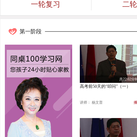
一轮复习
二轮
第一阶段
共22:02分
高考前50天的“叩问”（一）
讲师： 杨文普